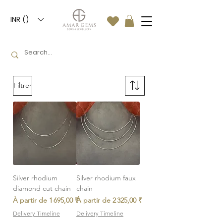
INR (₹)
Filtrer
Silver rhodium
Silver rhodium faux
diamond cut chain
chain
Prix promotionnel
Prix promotionnel
À partir de
1 695,00 ₹
À partir de
2 325,00 ₹
Delivery Timeline
Delivery Timeline