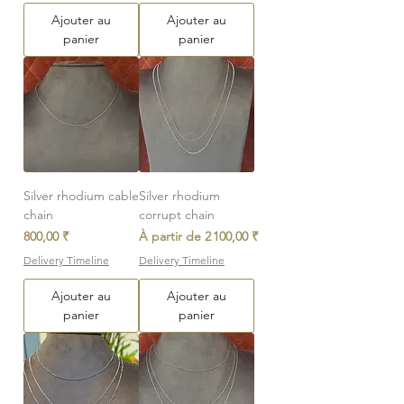
Ajouter au
Ajouter au
panier
panier
Silver rhodium cable
Silver rhodium
chain
corrupt chain
Prix
Prix promotionnel
800,00 ₹
À partir de
2 100,00 ₹
Delivery Timeline
Delivery Timeline
Ajouter au
Ajouter au
panier
panier