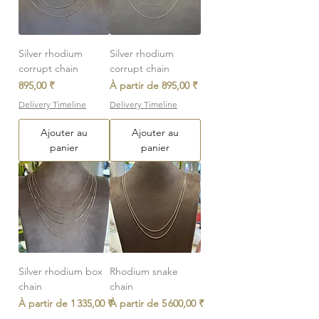
Silver rhodium
Silver rhodium
corrupt chain
corrupt chain
Prix
Prix promotionnel
895,00 ₹
À partir de
895,00 ₹
Delivery Timeline
Delivery Timeline
Ajouter au
Ajouter au
panier
panier
Silver rhodium box
Rhodium snake
chain
chain
Prix promotionnel
Prix promotionnel
À partir de
1 335,00 ₹
À partir de
5 600,00 ₹