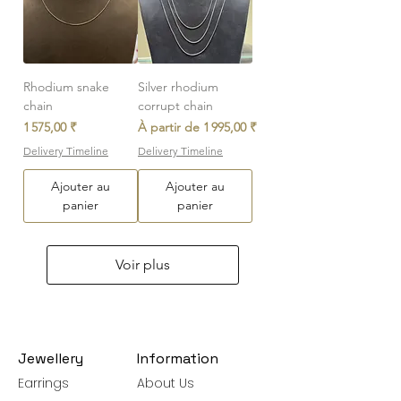
Rhodium snake
Silver rhodium
chain
corrupt chain
Prix
Prix promotionnel
1 575,00 ₹
À partir de
1 995,00 ₹
Delivery Timeline
Delivery Timeline
Ajouter au
Ajouter au
panier
panier
Voir plus
Jewellery
Information
Earrings
About Us