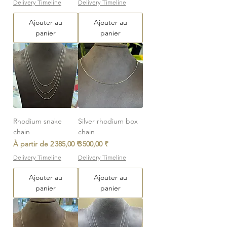
Delivery Timeline
Delivery Timeline
Ajouter au
Ajouter au
panier
panier
Rhodium snake
Silver rhodium box
chain
chain
Prix promotionnel
Prix
À partir de
2 385,00 ₹
3 500,00 ₹
Delivery Timeline
Delivery Timeline
Ajouter au
Ajouter au
panier
panier