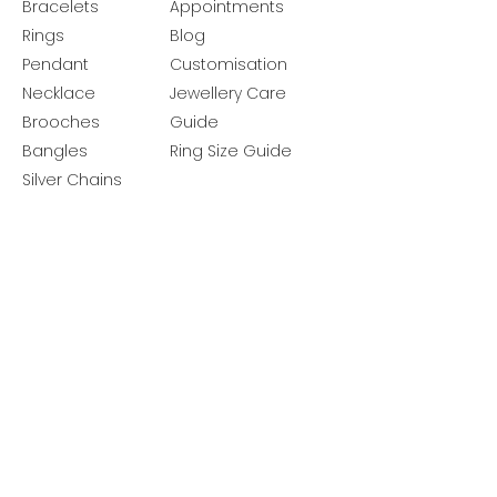
Bracelets
Appointments
Rings
Blog
Pendant
Customisation
Necklace
Jewellery Care
Brooches
Guide
Bangles
Ring Size Guide
Silver Chains
Get latest launches & offer updates
Join our mailing list
Email
*
Subscribe
I want to subscribe to your mailing 
list.