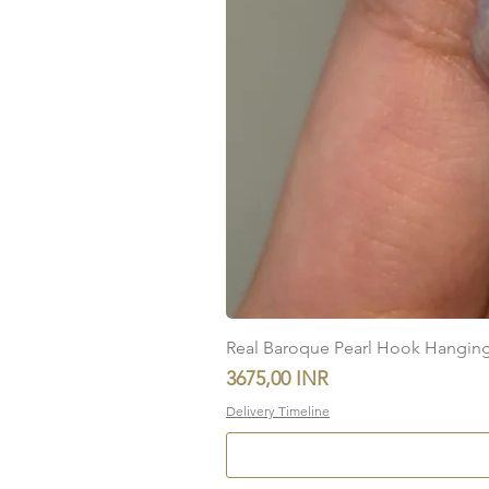
Real Baroque Pearl Hook Hanging E
Precio
3675,00 INR
Delivery Timeline