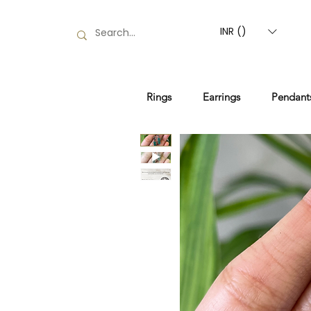
INR (₹)
Rings
Earrings
Pendant