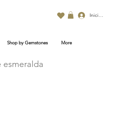
Iniciar sesión
Shop by Gemstones
More
e esmeralda
o