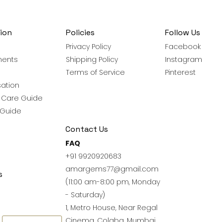
ion
Policies
Follow Us
Privacy Policy
Facebook
ments
Shipping Policy
Instagram
Terms of Service
Pinterest
ation
y Care Guide
 Guide
Contact Us
FAQ
+91 9920920683
amargems77@gmail.com
s
(11:00 am-8:00 pm, Monday
- Saturday)
1, Metro House, Near Regal
Cinema, Colaba, Mumbai