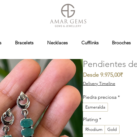
s
Bracelets
Necklaces
Cufflinks
Brooches
Pendientes d
Preci
Desde
9.975,00₹
de
Delivery Timeline
oferta
Piedra preciosa
*
Esmeralda
Plating
*
Rhodium
Gold