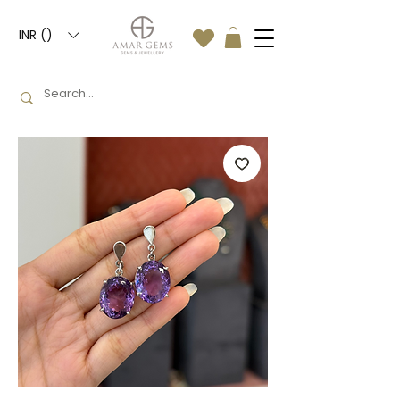
INR (₹)