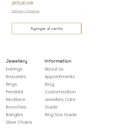
Precio
Precio de oferta
2975,00 INR
Desde
Delivery Timeline
Delivery Timeline
Agregar al carrito
Jewellery
Information
Earrings
About Us
Bracelets
Appointments
Rings
Blog
Pendant
Customisation
Necklace
Jewellery Care
Brooches
Guide
Bangles
Ring Size Guide
Silver Chains