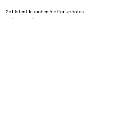
Get latest launches & offer updates
Join our mailing list
Email
*
Subscribe
I want to subscribe to your mailing 
list.
Follow Us
Policies
Facebook
Privacy Policy
Instagram
Shipping Policy
Pinterest
Terms of Service
Contact Us
FAQ